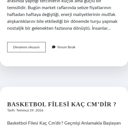
arasında yaptığı tercihlerin küçük ama güçlü bir
temsilidir. Bugün market raflarında sebze fiyatlarının
haftadan haftaya değiştiği, enerji maliyetlerinin mutfak
alışkanlıklarını bile etkilediği bir dönemde turşu yapmak
nostaljik bir gelenekten fazlasına dönüştü. İnsanlar…
5
Devamını okuyun
Yorum Bırak
kiloluk
bir
bidona
turşu
suyu
nasıl
hazırlanır
?
BASKETBOL FILESI KAÇ CM’DIR ?
Tarih: Temmuz 29, 2026
Basketbol Filesi Kaç Cm’dir? Geçmişi Anlamakla Başlayan