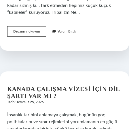
kadar sızmış ki… fark etmeden hepimiz küçük küçük
“kabileler” kuruyoruz. Tribalizm Ne…
tribalizm
Devamını okuyun
Yorum Bırak
ne
anlama
gelir
?
KANADA ÇALIŞMA VIZESI IÇIN DIL
ŞARTI VAR MI ?
Tarih: Temmuz 25, 2026
İnsanlık tarihini anlamaya çalışmak, bugünün göç
politikalarını ve sınır rejimlerini yorumlamanın en güçlü
anahtarlarından biridir; çünkü her vize kuralı, aslında