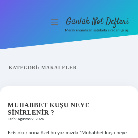
Günlük Not Defteri
menüyü
aç
Merak uyandıran satırlarla sıradanlığı aş.
Gizlilik Politikası
Hakkımızda
KATEGORI:
MAKALELER
Yasal Uyarı
MUHABBET KUŞU NEYE
SINIRLENIR ?
Tarih: Ağustos 9, 2026
Ecis okurlarına özel bu yazımızda “Muhabbet kuşu neye