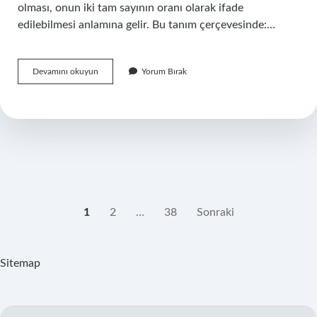
olması, onun iki tam sayının oranı olarak ifade
edilebilmesi anlamına gelir. Bu tanım çerçevesinde:…
Bilsem
Devamını okuyun
Yorum Bırak
sınavına
kaçıncı
sınıf
giriyor
?
YAZI
1
2
…
38
Sonraki
SAYFALAMASI
Sitemap