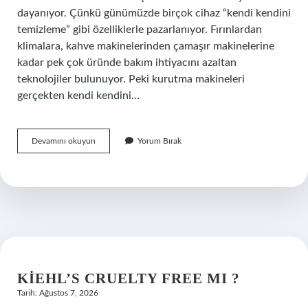
dayanıyor. Çünkü günümüzde birçok cihaz “kendi kendini
temizleme” gibi özelliklerle pazarlanıyor. Fırınlardan
klimalara, kahve makinelerinden çamaşır makinelerine
kadar pek çok üründe bakım ihtiyacını azaltan
teknolojiler bulunuyor. Peki kurutma makineleri
gerçekten kendi kendini…
Kurutma
Devamını okuyun
Yorum Bırak
makinesinde
kendini
temizleme
özelliği
var
mı
?
KIEHL’S CRUELTY FREE MI ?
Tarih: Ağustos 7, 2026