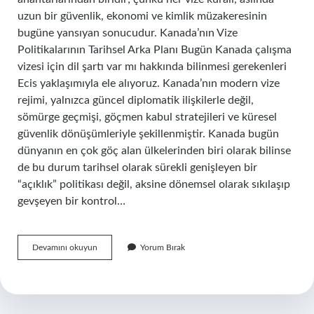
uzun bir güvenlik, ekonomi ve kimlik müzakeresinin
bugüne yansıyan sonucudur. Kanada’nın Vize
Politikalarının Tarihsel Arka Planı Bugün Kanada çalışma
vizesi için dil şartı var mı hakkında bilinmesi gerekenleri
Ecis yaklaşımıyla ele alıyoruz. Kanada’nın modern vize
rejimi, yalnızca güncel diplomatik ilişkilerle değil,
sömürge geçmişi, göçmen kabul stratejileri ve küresel
güvenlik dönüşümleriyle şekillenmiştir. Kanada bugün
dünyanın en çok göç alan ülkelerinden biri olarak bilinse
de bu durum tarihsel olarak sürekli genişleyen bir
“açıklık” politikası değil, aksine dönemsel olarak sıkılaşıp
gevşeyen bir kontrol…
Kanada
Devamını okuyun
Yorum Bırak
çalışma
vizesi
için
dil
şartı