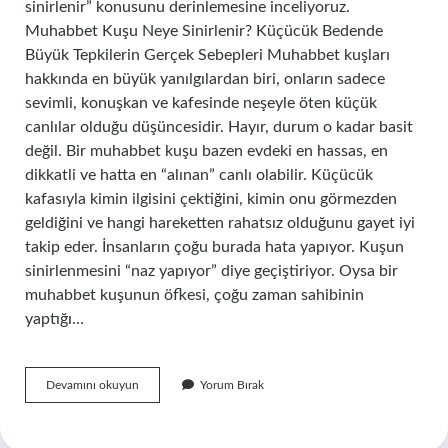
sinirlenir” konusunu derinlemesine inceliyoruz.
Muhabbet Kuşu Neye Sinirlenir? Küçücük Bedende
Büyük Tepkilerin Gerçek Sebepleri Muhabbet kuşları
hakkında en büyük yanılgılardan biri, onların sadece
sevimli, konuşkan ve kafesinde neşeyle öten küçük
canlılar olduğu düşüncesidir. Hayır, durum o kadar basit
değil. Bir muhabbet kuşu bazen evdeki en hassas, en
dikkatli ve hatta en “alınan” canlı olabilir. Küçücük
kafasıyla kimin ilgisini çektiğini, kimin onu görmezden
geldiğini ve hangi hareketten rahatsız olduğunu gayet iyi
takip eder. İnsanların çoğu burada hata yapıyor. Kuşun
sinirlenmesini “naz yapıyor” diye geçiştiriyor. Oysa bir
muhabbet kuşunun öfkesi, çoğu zaman sahibinin
yaptığı…
Muhabbet
Devamını okuyun
Yorum Bırak
kuşu
neye
sinirlenir