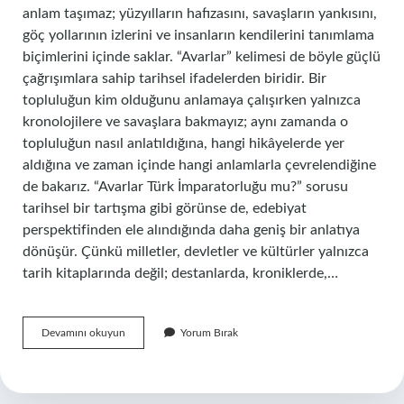
anlam taşımaz; yüzyılların hafızasını, savaşların yankısını,
göç yollarının izlerini ve insanların kendilerini tanımlama
biçimlerini içinde saklar. “Avarlar” kelimesi de böyle güçlü
çağrışımlara sahip tarihsel ifadelerden biridir. Bir
topluluğun kim olduğunu anlamaya çalışırken yalnızca
kronolojilere ve savaşlara bakmayız; aynı zamanda o
topluluğun nasıl anlatıldığına, hangi hikâyelerde yer
aldığına ve zaman içinde hangi anlamlarla çevrelendiğine
de bakarız. “Avarlar Türk İmparatorluğu mu?” sorusu
tarihsel bir tartışma gibi görünse de, edebiyat
perspektifinden ele alındığında daha geniş bir anlatıya
dönüşür. Çünkü milletler, devletler ve kültürler yalnızca
tarih kitaplarında değil; destanlarda, kroniklerde,…
Avarlar
Devamını okuyun
Yorum Bırak
Türk
İmparatorluğu
mu
?