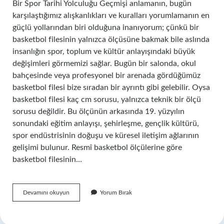
Bir Spor Tarihi Yolculuğu Geçmişi anlamanın, bugün
karşılaştığımız alışkanlıkları ve kuralları yorumlamanın en
güçlü yollarından biri olduğuna inanıyorum; çünkü bir
basketbol filesinin yalnızca ölçüsüne bakmak bile aslında
insanlığın spor, toplum ve kültür anlayışındaki büyük
değişimleri görmemizi sağlar. Bugün bir salonda, okul
bahçesinde veya profesyonel bir arenada gördüğümüz
basketbol filesi bize sıradan bir ayrıntı gibi gelebilir. Oysa
basketbol filesi kaç cm sorusu, yalnızca teknik bir ölçü
sorusu değildir. Bu ölçünün arkasında 19. yüzyılın
sonundaki eğitim anlayışı, şehirleşme, gençlik kültürü,
spor endüstrisinin doğuşu ve küresel iletişim ağlarının
gelişimi bulunur. Resmî basketbol ölçülerine göre
basketbol filesinin…
Basketbol
Devamını okuyun
Yorum Bırak
filesi
kaç
cm’dir