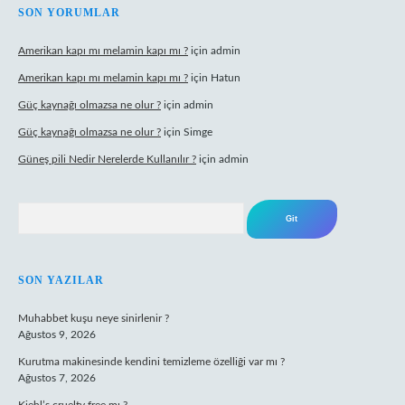
SIDEBAR
SON YORUMLAR
Amerikan kapı mı melamin kapı mı ?
için
admin
Amerikan kapı mı melamin kapı mı ?
için
Hatun
Güç kaynağı olmazsa ne olur ?
için
admin
Güç kaynağı olmazsa ne olur ?
için
Simge
Güneş pili Nedir Nerelerde Kullanılır ?
için
admin
Arama
SON YAZILAR
Muhabbet kuşu neye sinirlenir ?
Ağustos 9, 2026
Kurutma makinesinde kendini temizleme özelliği var mı ?
Ağustos 7, 2026