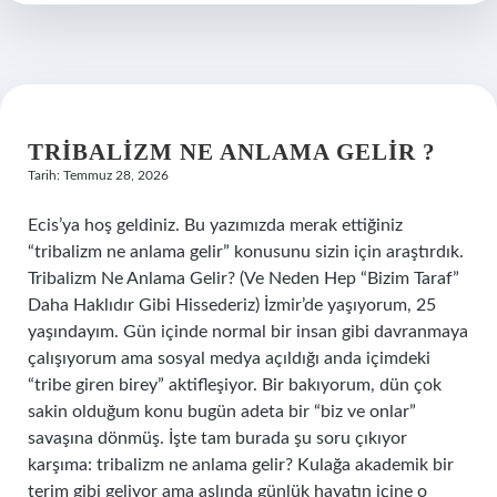
?
TRIBALIZM NE ANLAMA GELIR ?
Tarih: Temmuz 28, 2026
Ecis’ya hoş geldiniz. Bu yazımızda merak ettiğiniz
“tribalizm ne anlama gelir” konusunu sizin için araştırdık.
Tribalizm Ne Anlama Gelir? (Ve Neden Hep “Bizim Taraf”
Daha Haklıdır Gibi Hissederiz) İzmir’de yaşıyorum, 25
yaşındayım. Gün içinde normal bir insan gibi davranmaya
çalışıyorum ama sosyal medya açıldığı anda içimdeki
“tribe giren birey” aktifleşiyor. Bir bakıyorum, dün çok
sakin olduğum konu bugün adeta bir “biz ve onlar”
savaşına dönmüş. İşte tam burada şu soru çıkıyor
karşıma: tribalizm ne anlama gelir? Kulağa akademik bir
terim gibi geliyor ama aslında günlük hayatın içine o