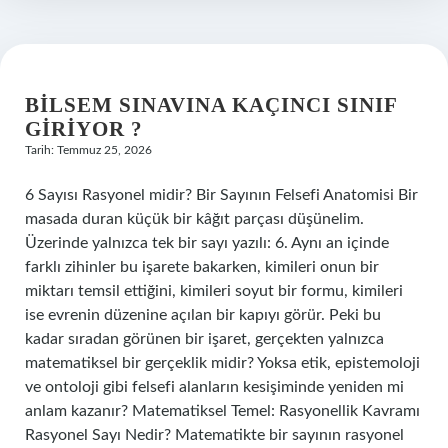
var
mı
?
BILSEM SINAVINA KAÇINCI SINIF
GIRIYOR ?
Tarih: Temmuz 25, 2026
6 Sayısı Rasyonel midir? Bir Sayının Felsefi Anatomisi Bir
masada duran küçük bir kâğıt parçası düşünelim.
Üzerinde yalnızca tek bir sayı yazılı: 6. Aynı an içinde
farklı zihinler bu işarete bakarken, kimileri onun bir
miktarı temsil ettiğini, kimileri soyut bir formu, kimileri
ise evrenin düzenine açılan bir kapıyı görür. Peki bu
kadar sıradan görünen bir işaret, gerçekten yalnızca
matematiksel bir gerçeklik midir? Yoksa etik, epistemoloji
ve ontoloji gibi felsefi alanların kesişiminde yeniden mi
anlam kazanır? Matematiksel Temel: Rasyonellik Kavramı
Rasyonel Sayı Nedir? Matematikte bir sayının rasyonel