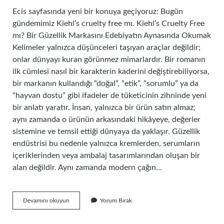
Ecis sayfasında yeni bir konuya geçiyoruz: Bugün
gündemimiz Kiehl’s cruelty free mı. Kiehl’s Cruelty Free
mı? Bir Güzellik Markasını Edebiyatın Aynasında Okumak
Kelimeler yalnızca düşünceleri taşıyan araçlar değildir;
onlar dünyayı kuran görünmez mimarlardır. Bir romanın
ilk cümlesi nasıl bir karakterin kaderini değiştirebiliyorsa,
bir markanın kullandığı “doğal”, “etik”, “sorumlu” ya da
“hayvan dostu” gibi ifadeler de tüketicinin zihninde yeni
bir anlatı yaratır. İnsan, yalnızca bir ürün satın almaz;
aynı zamanda o ürünün arkasındaki hikâyeye, değerler
sistemine ve temsil ettiği dünyaya da yaklaşır. Güzellik
endüstrisi bu nedenle yalnızca kremlerden, serumların
içeriklerinden veya ambalaj tasarımlarından oluşan bir
alan değildir. Aynı zamanda modern çağın…
Kiehl’s
Devamını okuyun
Yorum Bırak
cruelty
free