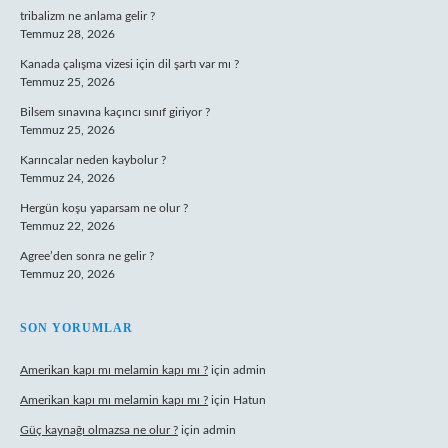
tribalizm ne anlama gelir ?
Temmuz 28, 2026
Kanada çalışma vizesi için dil şartı var mı ?
Temmuz 25, 2026
Bilsem sınavına kaçıncı sınıf giriyor ?
Temmuz 25, 2026
Karıncalar neden kaybolur ?
Temmuz 24, 2026
Hergün koşu yaparsam ne olur ?
Temmuz 22, 2026
Agree’den sonra ne gelir ?
Temmuz 20, 2026
SON YORUMLAR
Amerikan kapı mı melamin kapı mı ?
için
admin
Amerikan kapı mı melamin kapı mı ?
için
Hatun
Güç kaynağı olmazsa ne olur ?
için
admin