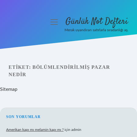
Günlük Not Defteri
menüyü
aç
Merak uyandıran satırlarla sıradanlığı aş.
Gizlilik Politikası
Hakkımızda
ETIKET:
BÖLÜMLENDIRILMIŞ PAZAR
Yasal Uyarı
NEDIR
Sitemap
SIDEBAR
SON YORUMLAR
Amerikan kapı mı melamin kapı mı ?
için
admin