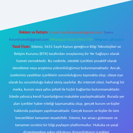
lipbetgiris.org/
elexbett.net
Reklam ve İletişim:
E-mail:
backlinkpaneli@gmail.com
Teams:
forumhizmeti@gmail.com
Whatsapp: 0262 606 0 726
Telegram: @karabul
Yasal Uyarı:
Sitemiz, 5651 Sayılı Kanun gereğince Bilgi Teknolojileri ve
İletişim Kurumu (BTK) tarafından onaylanmış bir Yer Sağlayıcı olarak
hizmet vermektedir. Bu nedenle, sitedeki içerikleri proaktif olarak
denetleme veya araştırma yükümlülüğümüz bulunmamaktadır. Ancak,
üyelerimiz yazdıkları içeriklerin sorumluluğunu taşımakta olup, siteye üye
olarak bu sorumluluğu kabul etmiş sayılırlar. Bu internet sitesi, herhangi bir
marka, kurum veya şahıs şirketi ile hiçbir bağlantısı bulunmamaktadır.
Sitede yalnızca kendi hazırladığımız makaleler paylaşılmaktadır. Burada yer
alan içerikler haber niteliği taşımamakta olup, gerçek kurum ve kişiler
hakkında paylaşım yapılmamaktadır. Gerçek kurum ve kişiler ile isim
benzerlikleri tamamen tesadüfidir. Sitemiz, kar amacı gütmeyen ve
tamamen ücretsiz bir bilgi paylaşım platformudur. Hukuka ve yasal
düzenlemelere aykırı olduğunu düşündüğünüz içerikleri,