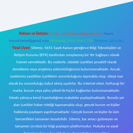
lexbett.net
Reklam ve İletişim:
E-mail:
backlinkpaneli@gmail.com
Teams:
forumhizmeti@gmail.com
Whatsapp: 0262 606 0 726
Telegram: @karabul
Yasal Uyarı:
Sitemiz, 5651 Sayılı Kanun gereğince Bilgi Teknolojileri ve
İletişim Kurumu (BTK) tarafından onaylanmış bir Yer Sağlayıcı olarak
hizmet vermektedir. Bu nedenle, sitedeki içerikleri proaktif olarak
denetleme veya araştırma yükümlülüğümüz bulunmamaktadır. Ancak,
üyelerimiz yazdıkları içeriklerin sorumluluğunu taşımakta olup, siteye üye
olarak bu sorumluluğu kabul etmiş sayılırlar. Bu internet sitesi, herhangi bir
marka, kurum veya şahıs şirketi ile hiçbir bağlantısı bulunmamaktadır.
Sitede yalnızca kendi hazırladığımız makaleler paylaşılmaktadır. Burada yer
alan içerikler haber niteliği taşımamakta olup, gerçek kurum ve kişiler
hakkında paylaşım yapılmamaktadır. Gerçek kurum ve kişiler ile isim
benzerlikleri tamamen tesadüfidir. Sitemiz, kar amacı gütmeyen ve
tamamen ücretsiz bir bilgi paylaşım platformudur. Hukuka ve yasal