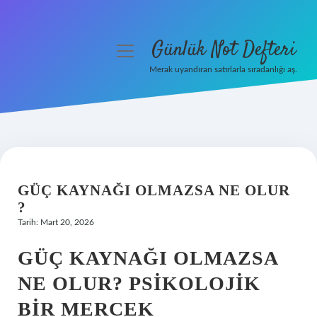
Günlük Not Defteri
menüyü
aç
Merak uyandıran satırlarla sıradanlığı aş.
Gizlilik Politikası
Hakkımızda
Yasal Uyarı
GÜÇ KAYNAĞI OLMAZSA NE OLUR
?
Tarih: Mart 20, 2026
GÜÇ KAYNAĞI OLMAZSA
NE OLUR? PSIKOLOJIK
BIR MERCEK